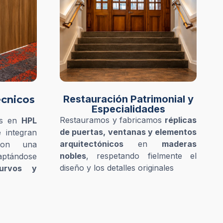
Restauración Patrimonial y
écnicos
Especialidades
Restauramos y fabricamos
réplicas
os en
HPL
de puertas, ventanas y elementos
 integran
arquitectónicos
en
maderas
con una
nobles
, respetando fielmente el
aptándose
diseño y los detalles originales
curvos y