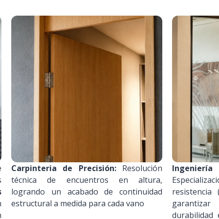
e
Carpinteria de Precisión:
Resolución
Ingenierí
s
técnica de encuentros en altura,
Especializa
s
logrando un acabado de continuidad
resistencia 
n
estructural a medida para cada vano
garantizar 
n
durabilidad