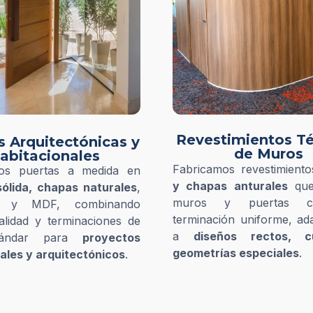
Revestimientos T
s Arquitectónicas y
de Muros
abitacionales
Fabricamos revestimient
os puertas a medida en
y chapas anturales
que
ólida, chapas naturales
,
muros y puertas 
os y MDF, combinando
terminación uniforme, ad
alidad y terminaciones de
a
diseños rectos, 
stándar para
proyectos
geometrías especiales
.
ales y arquitectónicos
.